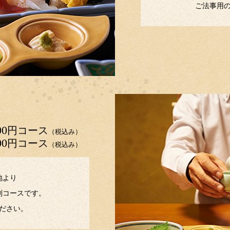
ご法事用
00
円コース
（税込み）
00
円コース
（税込み）
地より
別コースです。
ださい。