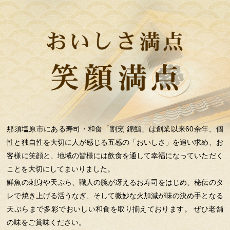
那須塩原市にある寿司・和食「割烹 錦鮨」は創業以来60余年、個
性と独自性を大切に人が感じる五感の「おいしさ」を追い求め、お
客様に笑顔と、地域の皆様には飲食を通して幸福になっていただく
ことを大切にしてまいりました。
鮮魚の刺身や天ぷら、職人の腕が冴えるお寿司をはじめ、秘伝のタ
レで焼き上げる活うなぎ、そして微妙な火加減が味の決め手となる
天ぷらまで多彩でおいしい和食を取り揃えております。 ぜひ老舗
の味をご賞味ください。