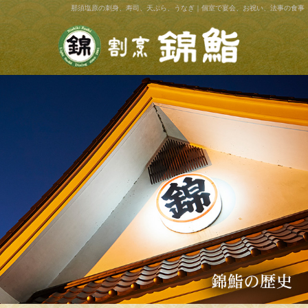
那須塩原の刺身、寿司、天ぷら、うなぎ｜個室で宴会、お祝い、法事の食事